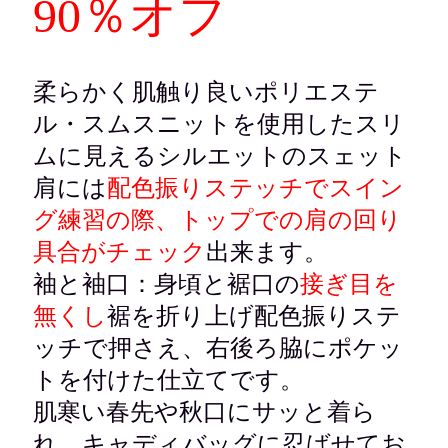
90％オフ
柔らかく肌触り良いポリエステ
ル・スムスニットを使用したスリ
ムに見えるシルエットのスェット
肩には
配色振りステッチでスイン
グ練習の際、
トップでの肩の回り
具合がチェック
出来ます。
袖と袖口：身頃と裾口の
接ぎ目を
無くし
裾を折り上げ配色振りステ
ッチで押さえ、右後ろ脇にポケッ
トを付けた仕立てです。
肌寒い春先や秋口にサッと着ら
れ、キャディバッグに忍ばせてお