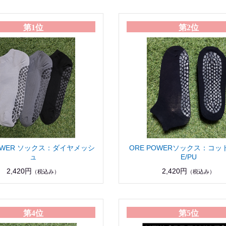
第1位
第2位
POWER ソックス：ダイヤメッシ
ORE POWERソックス：コッ
ュ
E/PU
2,420円
2,420円
（税込み）
（税込み）
第4位
第5位