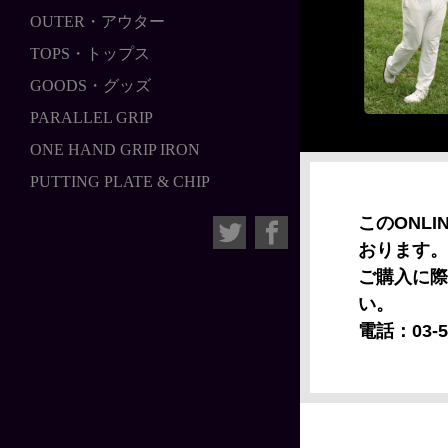
OUTER・アウター
TOPS・トップス
GOODS・グッズ
PARALLEL GRIP
ONE HAND GRIP IRON
PUTTING PLATE & CHIP
このONLI
おります。
ご購入に際
い。
電話：03-5