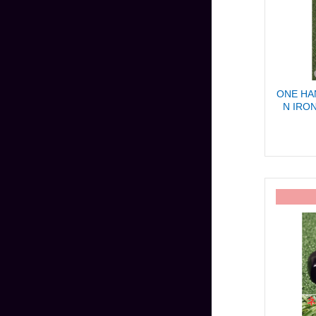
ONE HA
N I