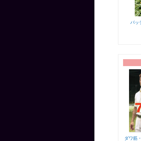
パッ
ダワ筋