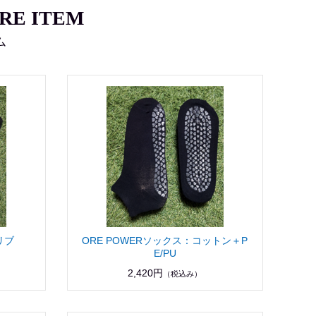
RE ITEM
ム
リブ
ORE POWERソックス：コットン＋P
E/PU
2,420円
（税込み）