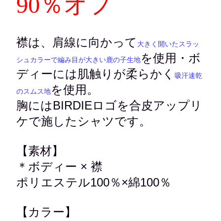
90％オフ
襟は、肩線に向かって
大きく開いたスラッ
を使用・ボ
シュカラーで編み目が大きい鹿の子生地
ディーには肌触りが柔らかく
吸汗速乾
を使用。
のスムス地
胸にはBIRDIEロゴを合皮アップリ
ケで施したシャツです。
【素材】
＊ボディー × 襟
ポリエステル100％×綿100％
【カラー】