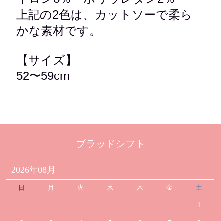
上記の2色は、カットソーで柔ら
かな素材です。
【サイズ】
52〜59cm
ブラッドシフト
2026年08月
日
月
火
水
木
金
土
1