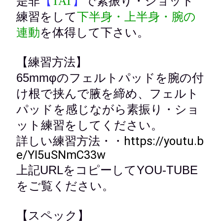
是非
で素振り・ショット
【
TAT
】
練習をして
下半身・上半身・腕の
を体得して下さい。
連動
【練習方法】
65mmφのフェルトパッドを腕の付
け根で挟んで腋を締め、フェルト
パッドを感じながら
素振り・ショ
ット練習をしてください。
詳しい練習方法・・
https://youtu.b
e/YI5uSNmC33w
上記URLをコピーしてYOU-TUBE
をご覧ください。
【
スペック】