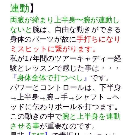
連動
】
両腋が締まり
上半身〜腕が連動し
腕は、自由な動きができる
ないと
身体のパーツが故に
手打ちになり
ミスヒットに繋がります。
私が17年間のツアーキャディー経
験とレッスンで感じた事は・・・
です。
『
身体全体で打つべし
』
パワーとコントロールは、
下半身
→上半身→腕→手→シャフト→ヘ
ッドに伝わりボールを打つます。
この動きの中で
腕と上半身を連動
が重要なのです。
させる事